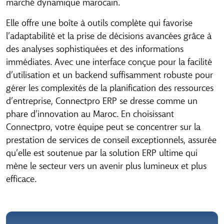
marché dynamique marocain.
réception
Elle offre une boîte à outils complète qui favorise
Entrez votre adresse email pour recevoir votre brochure PDF
exclusive avec des informations détaillées sur nos produits et
l’adaptabilité et la prise de décisions avancées grâce à
services. Découvrez tout ce que vous devez savoir pour
des analyses sophistiquées et des informations
prendre une décision éclairée – et restez à la pointe avec les
dernières offres et insights de notre équipe.
immédiates. Avec une interface conçue pour la facilité
d’utilisation et un backend suffisamment robuste pour
gérer les complexités de la planification des ressources
d’entreprise, Connectpro ERP se dresse comme un
Je souhaite recevoir les nouveautés de
phare d’innovation au Maroc. En choisissant
BINEWVISION
Connectpro, votre équipe peut se concentrer sur la
Envoyer
prestation de services de conseil exceptionnels, assurée
qu’elle est soutenue par la solution ERP ultime qui
mène le secteur vers un avenir plus lumineux et plus
efficace.